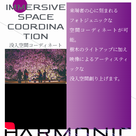
IMMERSIVE
来場者の心に刻まれる
SPACE
フォトジェニックな
COORDINA
空間コーディネートが可
TION
能。
没入空間コーディネート
樹木のライトアップに加え
映像によるアーティスティ
ックな
没入空間創り上げます。